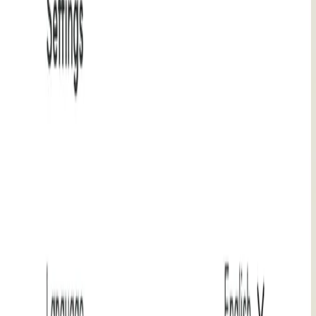
ブログ
テンプレート
始める