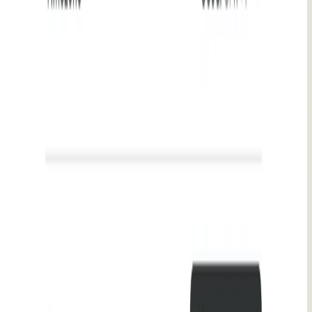
ださい。 メール変換ボタン[➤]をクリックしてください。
メールプレビュー
メールを送信する前に、変換された内容をプレビューできま