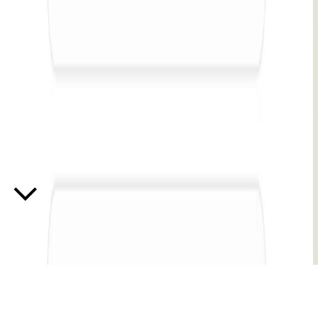
自分のGmailで送信し、Notionデータベースでメールを自動
化。
Jennie
·
2026-03-19
Notionページをメールに変換してみま
せんか？
無料で始める
日本語
プライバシーポリシー
利用規約
ブログ
お問い合わせ
© 2025 notionto.email. All rights reserved.