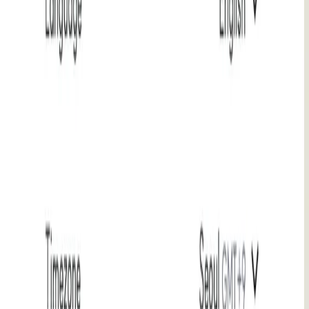
ブログに戻る
ガイド
Notionページをメールに変換
Notionページをメールとして送信できます。
Jennie
·
2025-01-15
目次
変換するページを選択
メールプレビュー
変換された内容をコ
ピー
変換するページを選択
最近更新されたページリストから希望のページを見つけてく